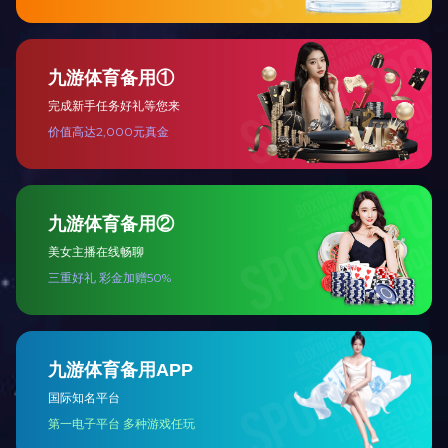
联系电话：023-62303610
衷心感谢您为学校“十五五”发展规划
贡献智慧！安博app官网登录_安博
anbo（中国）的未来有您的参与将更加
精彩！
安博app官网登录_安博anbo（中
国）“十五五”规划编制工作领导小组办
公室
2025年6月26日