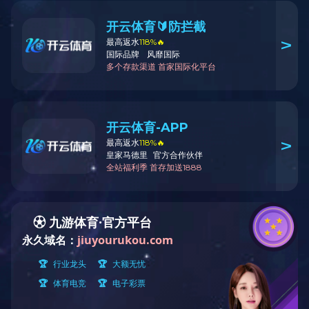
发展，全面实现第四次党代会提出的建
设特色优势突出、国际知名的现代化高
水平大学目标的重要时期。为开门问
策、集思广益，将顶层设计与问计于各
方统一起来，学校决定在校内外开展“我
为安博app官网登录_安博anbo（中
国）‘十五五’发展规划建言献策活动”。
一、活动主题
汇智聚力谋发展 踔厉奋发谱新篇
二、活动时间
自通知之日起至规划编制结束。