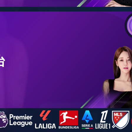
标志外形为圆形结构，好似一枚金币的造型，体现了工商的概念
识的缔造者。