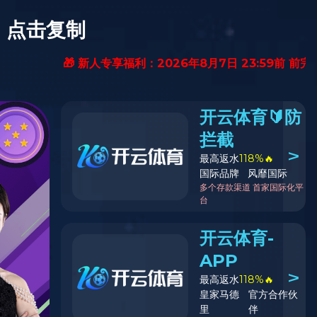

翠湖智办
站群检索
校园GIS
正版软件
生
对外
人才
公共
业
交流
招聘
服务
|
|
（中国）
安博app官网登录_安博anbo（中国）
校徽校训校歌