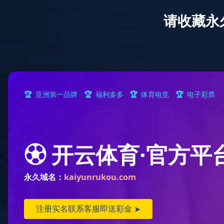
安博app官网登录_安博
安博app官网登录_
anbo（中国）
anbo（中国）
安博app官网登录_安博anb