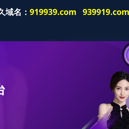
English Version
安博
学习
机构
教育
科学
招
新思
设置
教学
研究
就
想
o（中国）
当前位置：
安博app官网登录_安博anbo