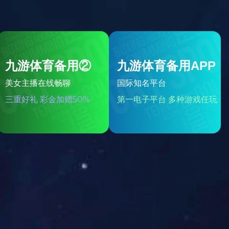
名“山城”，画面的中心图案由山字和水字的变体构成，体现其地
“水”字像被廊桥相隔由两部分组成，后浪推前浪，象征着
福结”，寓意两校合并吉祥如意。“水”字还似无数双手托起学
山”字的造型由六条参差不齐的垂直平行线与六条交汇的水纹组
。每条垂直线都像帆船，隐喻“一帆风顺”，也显示了师生
，遨游知识的海洋。整体上看，“山”字的造型好似一本开
蓝色代表海洋的深邃、博大的天空、具有最大的包容性。白色
代表一种理性与思考，寓意知识的深邃与博大。