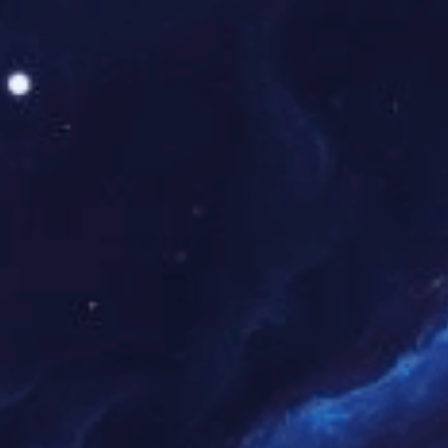
求”就是我们去研究。意为从实际出发研究探索事物发展的规律性
：创，开始（做）。新，初生之物，与旧相对。创新，首创前所
新是一个民族进步的灵魂，是一所大学长远发展的不竭动力。“创
成果的基础上进行创造性的发明或提出前所未有的新见解、新方
是创新”要求学校的组成人员，一切从实际出发，把握和遵循事
造新业绩。
“厚德博学、求是创新”的校训，体现了学校对师生员工特别是广大
博anbo（中国）校园文化的积淀，是校园精神的凝结。这些要