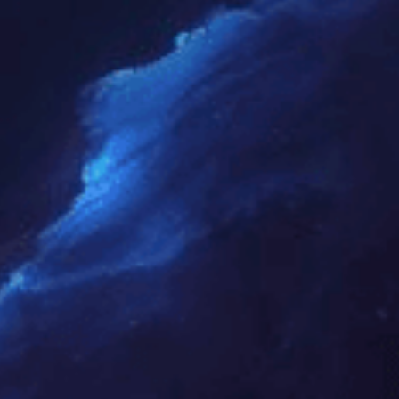
。校训中的“求是”，着重倡导一种学习、研究的科学精神和科
未有的事物、见解或方法。《尚书》中说：“苟日新，日日
新”就是不墨守成规，要有所发现，有所发明，有所创造，在
法。
物的客观规律，在实践中不断探索进取，发现新问题，建立新
学生做人、做学问和干事业的要求。这些要求是安博app官网
求体现了党和人民的殷切希望，也反映了广大青年学生的成长