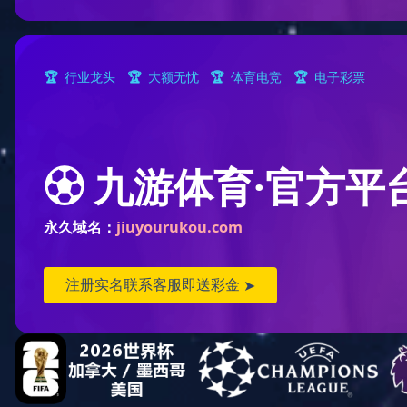
安博app官网登录_安
博anbo（中国）
学校简介
校史沿革
现任领导
整个
学校是知
校徽校训校歌